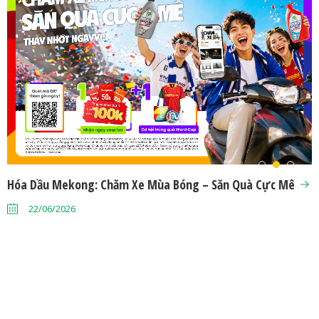
Hóa Dầu Mekong: Chăm Xe Mùa Bóng – Săn Quà Cực Mê
N
k
22/06/2026
Hóa Dầu Mekong tại VMRC 2026: Điểm hẹn tốc độ không thể bỏ lỡ
24/07/2026