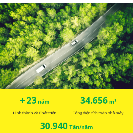
+
26
38.084
năm
m²
Hình thành và Phát triển
Tổng diện tích toàn nhà máy
34.000
Tấn/năm