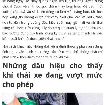
xe hằng ngày. Xe chạy quãng ngắn liên tục, thường xuyên dừng
chờ, ít được vệ sinh lọc gió, chậm thay bugi hoặc để dầu nhớt
xuống cấp quá lâu sẽ khiến động cơ làm việc nặng hơn. Khi hỗn
hợp xăng gió không được đốt cháy hiệu quả, cặn và muội than
tích tụ dần trong buồng đốt, hiệu suất máy giảm đi và khí thải
cũng xấu hơn. Đây cũng là lý do cơ quan quản lý dự báo nhu cầu
bảo dưỡng đúng quy trình, đúng kỹ thuật sẽ tăng nhanh khi việc
kiểm soát khí thải được triển khai thực tế.
Nói cách khác, việc không đạt kiểm định thường phản ánh đúng
tình trạng vận hành đã xuống cấp từ trước, chứ không phải chỉ
phát sinh ở thời điểm mang xe đi đo khí thải.
Những dấu hiệu cho thấy
khí thải xe đang vượt mức
cho phép