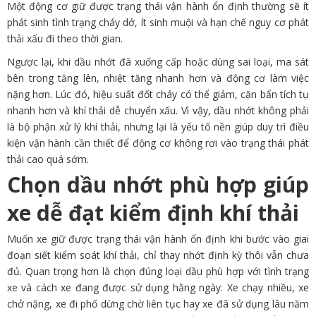
Một động cơ giữ được trạng thái vận hành ổn định thường sẽ ít
phát sinh tình trạng cháy dở, ít sinh muội và hạn chế nguy cơ phát
thải xấu đi theo thời gian.
Ngược lại, khi dầu nhớt đã xuống cấp hoặc dùng sai loại, ma sát
bên trong tăng lên, nhiệt tăng nhanh hơn và động cơ làm việc
nặng hơn. Lúc đó, hiệu suất đốt cháy có thể giảm, cặn bẩn tích tụ
nhanh hơn và khí thải dễ chuyển xấu. Vì vậy, dầu nhớt không phải
là bộ phận xử lý khí thải, nhưng lại là yếu tố nền giúp duy trì điều
kiện vận hành cần thiết để động cơ không rơi vào trạng thái phát
thải cao quá sớm.
Chọn dầu nhớt phù hợp giúp
xe dễ đạt kiểm định khí thải
Muốn xe giữ được trạng thái vận hành ổn định khi bước vào giai
đoạn siết kiểm soát khí thải, chỉ thay nhớt định kỳ thôi vẫn chưa
đủ. Quan trọng hơn là chọn đúng loại dầu phù hợp với tình trạng
xe và cách xe đang được sử dụng hằng ngày. Xe chạy nhiều, xe
chở nặng, xe đi phố dừng chờ liên tục hay xe đã sử dụng lâu năm