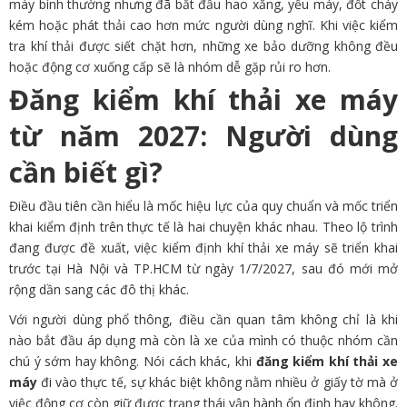
máy bình thường nhưng đã bắt đầu hao xăng, yếu máy, đốt cháy
kém hoặc phát thải cao hơn mức người dùng nghĩ. Khi việc kiểm
tra khí thải được siết chặt hơn, những xe bảo dưỡng không đều
hoặc động cơ xuống cấp sẽ là nhóm dễ gặp rủi ro hơn.
Đăng kiểm khí thải xe máy
từ năm 2027: Người dùng
cần biết gì?
Điều đầu tiên cần hiểu là mốc hiệu lực của quy chuẩn và mốc triển
khai kiểm định trên thực tế là hai chuyện khác nhau. Theo lộ trình
đang được đề xuất, việc kiểm định khí thải xe máy sẽ triển khai
trước tại Hà Nội và TP.HCM từ ngày 1/7/2027, sau đó mới mở
rộng dần sang các đô thị khác.
Với người dùng phổ thông, điều cần quan tâm không chỉ là khi
nào bắt đầu áp dụng mà còn là xe của mình có thuộc nhóm cần
chú ý sớm hay không. Nói cách khác, khi
đăng kiểm khí thải xe
máy
đi vào thực tế, sự khác biệt không nằm nhiều ở giấy tờ mà ở
việc động cơ còn giữ được trạng thái vận hành ổn định hay không.