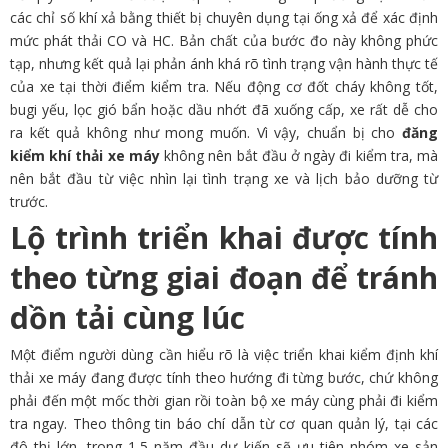
các chỉ số khí xả bằng thiết bị chuyên dụng tại ống xả để xác định
mức phát thải CO và HC. Bản chất của bước đo này không phức
tạp, nhưng kết quả lại phản ánh khá rõ tình trạng vận hành thực tế
của xe tại thời điểm kiểm tra. Nếu động cơ đốt cháy không tốt,
bugi yếu, lọc gió bẩn hoặc dầu nhớt đã xuống cấp, xe rất dễ cho
ra kết quả không như mong muốn. Vì vậy, chuẩn bị cho
đăng
kiểm khí thải xe máy
không nên bắt đầu ở ngày đi kiểm tra, mà
nên bắt đầu từ việc nhìn lại tình trạng xe và lịch bảo dưỡng từ
trước.
Lộ trình triển khai được tính
theo từng giai đoạn để tránh
dồn tải cùng lúc
Một điểm người dùng cần hiểu rõ là việc triển khai kiểm định khí
thải xe máy đang được tính theo hướng đi từng bước, chứ không
phải đến một mốc thời gian rồi toàn bộ xe máy cùng phải đi kiểm
tra ngay. Theo thông tin báo chí dẫn từ cơ quan quản lý, tại các
đô thị lớn, trong 1,5 năm đầu dự kiến sẽ ưu tiên nhóm xe sản