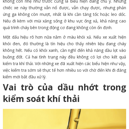
không còn nhẹ như trước cũng là biểu hiện đáng chú ý. Những
chiếc xe này thường vẫn nổ được, vẫn chạy được, nhưng phản
ứng ga không còn mượt, nhất là khi cần tăng tốc hoặc leo dốc.
Nếu đi kèm với mùi xăng sống ở khu vực ống xả, khả năng cao
quá trình cháy bên trong động cơ đang không còn ổn định.
Một dấu hiệu rõ hơn nữa nằm ở màu khói xả. Nếu xe xuất hiện
khói đen, đó thường là tín hiệu cho thấy nhiên liệu đang cháy
không hết. Nếu có khói xanh, cần nghĩ đến khả năng dầu lọt vào
buồng đốt. Cả hai tình trạng này đều không có lợi cho kết quả
kiểm tra khí thải. Với những xe đã xuất hiện các biểu hiện như vậy,
việc kiểm tra sớm sẽ thực tế hơn nhiều so với chờ đến khi đi đăng
kiểm mới bắt đầu xử lý.
Vai trò của dầu nhớt trong
kiểm soát khí thải